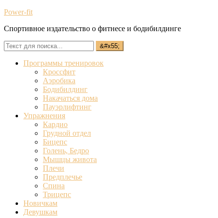
Power-fit
Спортивное издательство о фитнесе и бодибилдинге
Программы тренировок
Кроссфит
Аэробика
Бодибилдинг
Накачаться дома
Пауэрлифтинг
Упражнения
Кардио
Грудной отдел
Бицепс
Голень, Бедро
Мышцы живота
Плечи
Предплечье
Спина
Трицепс
Новичкам
Девушкам