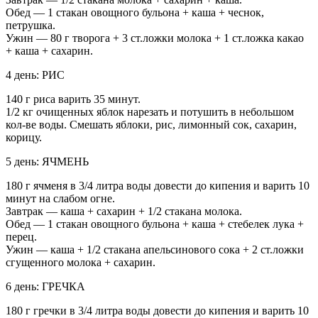
Обед — 1 стакан овощного бульона + каша + чеснок,
петрушка.
Ужин — 80 г творога + 3 ст.ложки молока + 1 ст.ложка какао
+ каша + сахарин.
4 день: РИС
140 г риса варить 35 минут.
1/2 кг очищенных яблок нарезать и потушить в небольшом
кол-ве воды. Смешать яблоки, рис, лимонный сок, сахарин,
корицу.
5 день: ЯЧМЕНЬ
180 г ячменя в 3/4 литра воды довести до кипения и варить 10
минут на слабом огне.
Завтрак — каша + сахарин + 1/2 стакана молока.
Обед — 1 стакан овощного бульона + каша + стебелек лука +
перец.
Ужин — каша + 1/2 стакана апельсинового сока + 2 ст.ложки
сгущенного молока + сахарин.
6 день: ГРЕЧКА
180 г гречки в 3/4 литра воды довести до кипения и варить 10