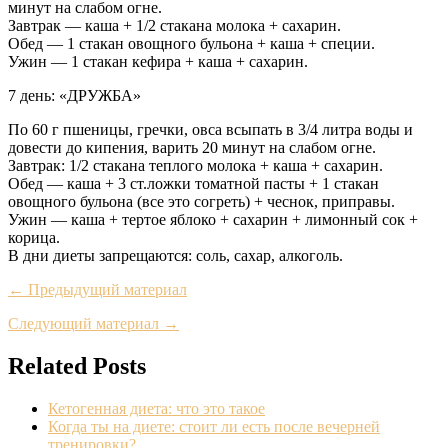
минут на слабом огне.
Завтрак — каша + 1/2 стакана молока + сахарин.
Обед — 1 стакан овощного бульона + каша + специи.
Ужин — 1 стакан кефира + каша + сахарин.
7 день: «ДРУЖБА»
По 60 г пшеницы, гречки, овса всыпать в 3/4 литра воды и
довести до кипения, варить 20 минут на слабом огне.
Завтрак: 1/2 стакана теплого молока + каша + сахарин.
Обед — каша + 3 ст.ложки томатной пасты + 1 стакан
овощного бульона (все это согреть) + чеснок, приправы.
Ужин — каша + тертое яблоко + сахарин + лимонный сок +
корица.
В дни диеты запрещаются: соль, сахар, алкоголь.
← Предыдущий материал
Следующий материал →
Related Posts
Кетогенная диета: что это такое
Когда ты на диете: стоит ли есть после вечерней
тренировки?