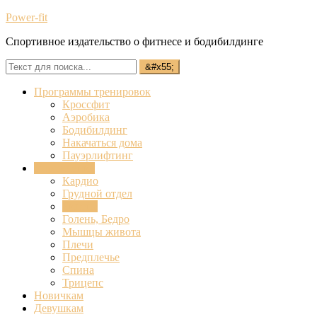
Power-fit
Спортивное издательство о фитнесе и бодибилдинге
Программы тренировок
Кроссфит
Аэробика
Бодибилдинг
Накачаться дома
Пауэрлифтинг
Упражнения
Кардио
Грудной отдел
Бицепс
Голень, Бедро
Мышцы живота
Плечи
Предплечье
Спина
Трицепс
Новичкам
Девушкам