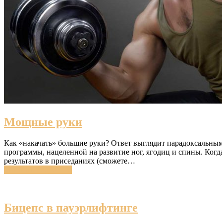
Мощные руки
Как «накачать» большие руки? Ответ выглядит парадоксальны
программы, нацеленной на развитие ног, ягодиц и спины. Ког
результатов в приседаниях (сможете…
Читатать подробнее
Бицепс в пауэрлифтинге