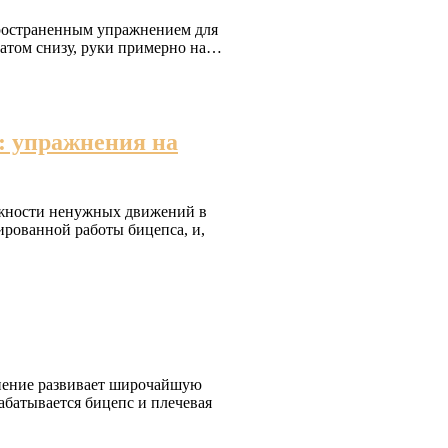
пространенным упражнением для
ватом снизу, руки примерно на…
: упражнения на
ожности ненужных движений в
ированной работы бицепса, и,
нение развивает широчайшую
атывается бицепс и плечевая