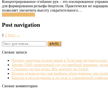
Концентрированное сгибание рук – это изолированное упражне
для формирования рельефа бицепсов. Практически не наращив
позволяет увеличить высоту сократительного…
Читатать подробнее
Post navigation
1
2
Next →
Свежие записи
Почему накрутка подписчиков в Телеграм окупается при
Janome 5500: практичный гид по швейной машинке, кото
Стриминг не про игры: IRL‐контент на Twitch
Полное руководство: как выбрать оборудование для спорт
Каналы в мессенджерах и их роль в современной цифро
Свежие комментарии