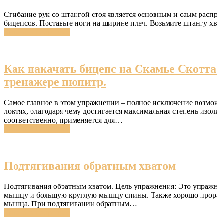
Сгибание рук со штангой стоя является основным и саым рас
бицепсов. Поставьте ноги на ширине плеч. Возьмите штангу х
Читатать подробнее
Как накачать бицепс на Скамье Скотта
тренажере пюпитр.
Самое главное в этом упражнении – полное исключение возм
локтях, благодаря чему достигается максимальная степень изол
соответственно, применяется для…
Читатать подробнее
Подтягивания обратным хватом
Подтягивания обратным хватом. Цель упражнения: Это упраж
мышцу и большую круглую мышцу спины. Также хорошо прораб
мышца. При подтягивании обратным…
Читатать подробнее