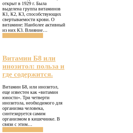
открыт в 1929 г. Была
выделена группа витаминов
К1, К2, К3, способствующих
свертываемости крови. О
витамине: Наиболее активный
из них К3. Влияние…
Читатать подробнее
Витамин Б8 или
инозитол: польза и
где содержится.
Витамин Б8, или инозитол,
еще известен как «витамин
юности». Три четверти
инозитола, необходимого для
организма человека,
синтезируется самим
организмом в кишечнике. В
связи с этим…
Читатать подробнее