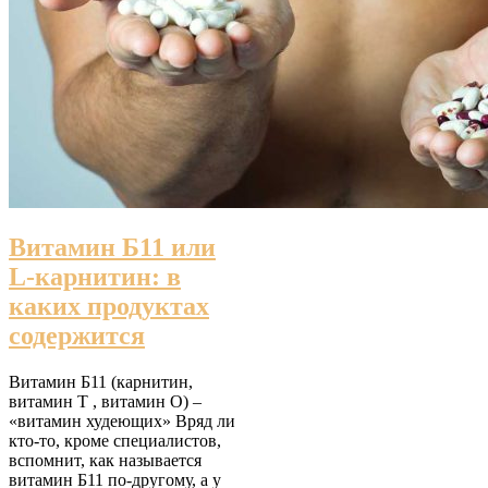
Витамин Б11 или
L-карнитин: в
каких продуктах
содержится
Витамин Б11 (карнитин,
витамин T , витамин О) –
«витамин худеющих» Вряд ли
кто-то, кроме специалистов,
вспомнит, как называется
витамин Б11 по-другому, а у