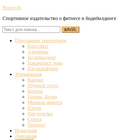
Power-fit
Спортивное издательство о фитнесе и бодибилдинге
Программы тренировок
Кроссфит
Аэробика
Бодибилдинг
Накачаться дома
Пауэрлифтинг
Упражнения
Кардио
Грудной отдел
Бицепс
Голень, Бедро
Мышцы живота
Плечи
Предплечье
Спина
Трицепс
Новичкам
Девушкам