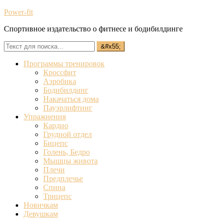
Power-fit
Спортивное издательство о фитнесе и бодибилдинге
Программы тренировок
Кроссфит
Аэробика
Бодибилдинг
Накачаться дома
Пауэрлифтинг
Упражнения
Кардио
Грудной отдел
Бицепс
Голень, Бедро
Мышцы живота
Плечи
Предплечье
Спина
Трицепс
Новичкам
Девушкам