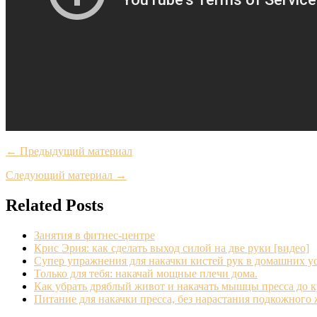
← Предыдущий материал
Следующий материал →
Related Posts
Занятия в фитнес-центре
Крис Эрия: как сделать выход силой на две руки [видео]
Супер упражнения для накачки кистей рук в домашних у
Только для тебя: накачай мощные плечи дома.
Как убрать дряблый живот и накачать мышцы пресса до к
Питание для накачки пресса, без нарастания подкожного 