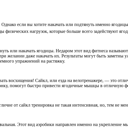
Однако если вы хотите накачать или подтянуть именно ягодицы
ды физических нагрузок, которые больше всего задействуют яг
януть или накачать ягодицы. Недаром этот вид фитнеса называют
ри желании даже накачать их. Результаты могут быть заметны уж
немного упражнений на растяжку.
ть восхищения! Сайкл, или езда на велотренажере, — это отличн
нку, помогут быстро привести ягодичные мышцы в отличную ф
тличие от сайкл тренировка не такая интенсивная, но, тем не ме
цевальная. Этот вид аэробики направлен именно на укрепление 