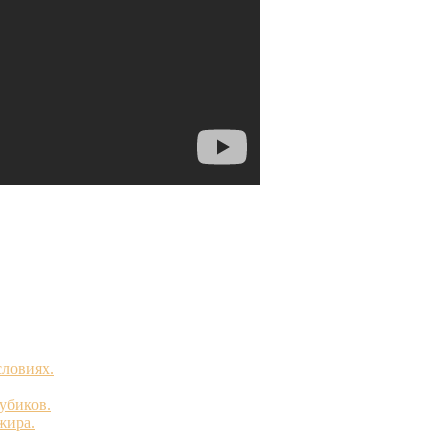
словиях.
убиков.
жира.