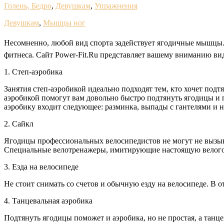
Голень, Бедро
,
Девушкам
,
Упражнения
Девушкам
,
Мышцы ног
Несомненно, любой вид спорта задействует ягодичные мышцы. 
фитнеса. Сайт Power-Fit.Ru представляет вашему вниманию ви
1. Степ-аэробика
Занятия степ-аэробикой идеально подходят тем, кто хочет подт
аэробикой помогут вам довольно быстро подтянуть ягодицы и п
аэробику входит следующее: разминка, выпады с гантелями и 
2. Сайкл
Ягодицы профессиональных велосипедистов не могут не вызыва
Специальные велотренажеры, имитирующие настоящую велого
3. Езда на велосипеде
Не стоит снимать со счетов и обычную езду на велосипеде. В о
4. Танцевальная аэробика
Подтянуть ягодицы поможет и аэробика, но не простая, а тан