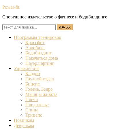
Power-fit
Спортивное издательство о фитнесе и бодибилдинге
Программы тренировок
Кроссфит
Аэробика
Бодибилдинг
Накачаться дома
Пауэрлифтинг
Упражнения
Кардио
Грудной отдел
Бицепс
Голень, Бедро
Мышцы живота
Плечи
Предплечье
Спина
Трицепс
Новичкам
Девушкам