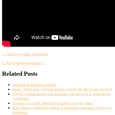
← Предыдущий материал
Следующий материал →
Related Posts
Занятия в фитнес-центре
Крис Эрия: как сделать выход силой на две руки [видео]
Супер упражнения для накачки кистей рук в домашних
условиях.
Только для тебя: накачай мощные плечи дома.
Как убрать дряблый живот и накачать мышцы пресса до
кубиков.