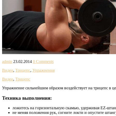
admin
23.02.2014
0 Comments
Видео
,
Трицепс
,
Упражнения
Видео
,
Трицепс
Упражнение сильнейшим образом воздействует на трицепс в це
Техника выполнения:
ложитесь на горизонтальную скамью, удерживая EZ-штан
не меняя положения рук, согните локти и опустите штанг