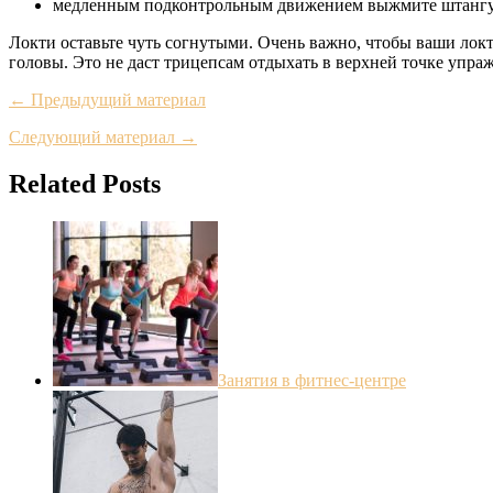
медленным подконтрольным движением выжмите штангу 
Локти оставьте чуть согнутыми. Очень важно, чтобы ваши локт
головы. Это не даст трицепсам отдыхать в верхней точке упра
← Предыдущий материал
Следующий материал →
Related Posts
Занятия в фитнес-центре