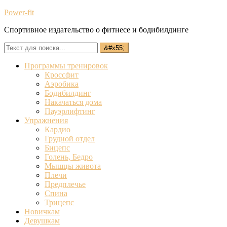
Power-fit
Спортивное издательство о фитнесе и бодибилдинге
Программы тренировок
Кроссфит
Аэробика
Бодибилдинг
Накачаться дома
Пауэрлифтинг
Упражнения
Кардио
Грудной отдел
Бицепс
Голень, Бедро
Мышцы живота
Плечи
Предплечье
Спина
Трицепс
Новичкам
Девушкам