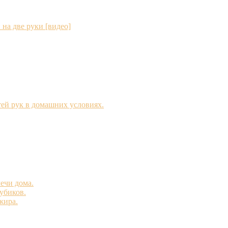
 на две руки [видео]
ей рук в домашних условиях.
ечи дома.
убиков.
жира.