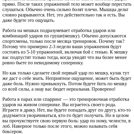
прямо. После таких упражнений тело может вообще перестать
слушаться. Обычно очень сильно болят плечи. Мышцы дельт
словно разрываются. Нет, это действительно так и есть. Вы
даже будете это ощущать.
Работа на мешках подразумевает отработка ударов или
комбинаций ударов по груше(мешку). Обычно допускаются
спортсмены, только после месяца тренировок. Почему так?
Потому что примерно 2-3 недели ваши упражнения будут
состоять из 5-10 упражнений, включая бой с тенью. К мешку
вас подпустят только тогда, когда увидят что вы более менее
ровно бьете по невидимому сопернику.
Но как только сделаете свой первый удар по мешку, кулак тут
же даст о себе знать. Неприятное ощущение, может быть будет
даже боль. Нужно привыкнуть. Потом будете бить по мешку
со всей силы, а онау вас бюдет нереальная. Проверено!
Работа в парах или спарринг — это тренировочная отработка
ударов на живом сопернике. Вы играетесь своего рода.
Играете в драку. Нет, вы будете попадать друг по другу, кто-то
додумается уворачиваться, кто-то будет получать. Но в целом
вы прочувствуете свою первую боль: удар по ному, челюсти, в
лоб. Наверное только после этого, можно называть себя
боксером.