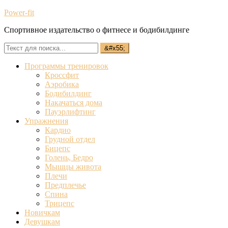
Power-fit
Спортивное издательство о фитнесе и бодибилдинге
Программы тренировок
Кроссфит
Аэробика
Бодибилдинг
Накачаться дома
Пауэрлифтинг
Упражнения
Кардио
Грудной отдел
Бицепс
Голень, Бедро
Мышцы живота
Плечи
Предплечье
Спина
Трицепс
Новичкам
Девушкам