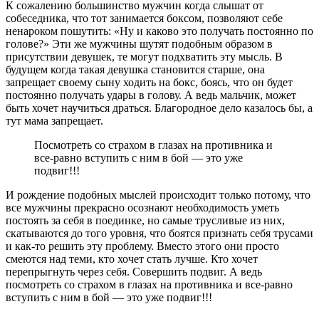
К сожалению большинство мужчин когда слышат от
собеседника, что тот занимается боксом, позволяют себе
ненароком пошутить: «Ну и каково это получать постоянно по
голове?» Эти же мужчины шутят подобным образом в
присутствии девушек, те могут подхватить эту мысль. В
будущем когда такая девушка становится старше, она
запрещает своему сыну ходить на бокс, боясь, что он будет
постоянно получать удары в голову. А ведь мальчик, может
быть хочет научиться драться. Благородное дело казалось бы, а
тут мама запрещает.
Посмотреть со страхом в глазах на противника и
все-равно вступить с ним в бой — это уже
подвиг!!!
И рождение подобных мыслей происходит только потому, что
все мужчины прекрасно осознают необходимость уметь
постоять за себя в поединке, но самые трусливые из них,
скатываются до того уровня, что боятся признать себя трусами
и как-то решить эту проблему. Вместо этого они просто
смеются над теми, кто хочет стать лучше. Кто хочет
перепрыгнуть через себя. Совершить подвиг. А ведь
посмотреть со страхом в глазах на противника и все-равно
вступить с ним в бой — это уже подвиг!!!