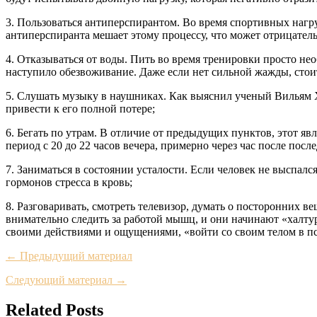
3. Пользоваться антиперспирантом. Во время спортивных нагру
антиперспиранта мешает этому процессу, что может отрицательн
4. Отказываться от воды. Пить во время тренировки просто не
наступило обезвоживание. Даже если нет сильной жажды, стои
5. Слушать музыку в наушниках. Как выяснил ученый Вильям Х
привести к его полной потере;
6. Бегать по утрам. В отличие от предыдущих пунктов, этот явля
период с 20 до 22 часов вечера, примерно через час после посл
7. Заниматься в состоянии усталости. Если человек не выспалс
гормонов стресса в кровь;
8. Разговаривать, смотреть телевизор, думать о посторонних в
внимательно следить за работой мышц, и они начинают «халту
своими действиями и ощущениями, «войти со своим телом в п
← Предыдущий материал
Следующий материал →
Related Posts