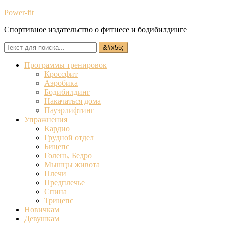
Power-fit
Спортивное издательство о фитнесе и бодибилдинге
Программы тренировок
Кроссфит
Аэробика
Бодибилдинг
Накачаться дома
Пауэрлифтинг
Упражнения
Кардио
Грудной отдел
Бицепс
Голень, Бедро
Мышцы живота
Плечи
Предплечье
Спина
Трицепс
Новичкам
Девушкам