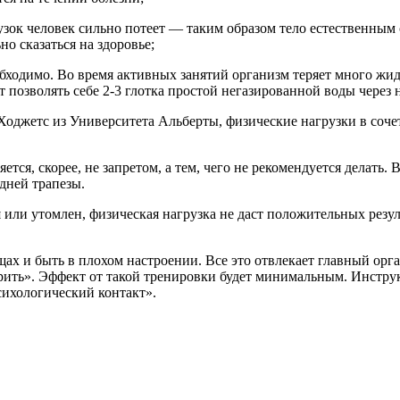
зок человек сильно потеет — таким образом тело естественным 
о сказаться на здоровье;
обходимо. Во время активных занятий организм теряет много жи
т позволять себе 2-3 глотка простой негазированной воды чере
оджетс из Университета Альберты, физические нагрузки в соче
ется, скорее, не запретом, а тем, чего не рекомендуется делать.
едней трапезы.
я или утомлен, физическая нагрузка не даст положительных резул
ещах и быть в плохом настроении. Все это отвлекает главный ор
рить». Эффект от такой тренировки будет минимальным. Инструкт
сихологический контакт».