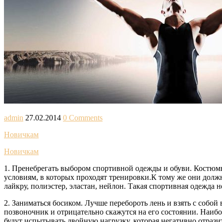
admin
27.02.2014
0 Comments
Новичкам
Новичкам
1. Пренебрегать выбором спортивной одежды и обуви. Костюмы 
условиям, в которых проходят тренировки.К тому же они должн
лайкру, полиэстер, эластан, нейлон. Такая спортивная одежда н
2. Заниматься босиком. Лучше перебороть лень и взять с собой
позвоночник и отрицательно скажутся на его состоянии. Наибо
будут испытывать двойную нагрузку, которая негативно отразит