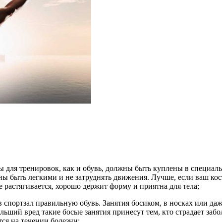
для тренировок, как и обувь, должны быть куплены в специальн
ы быть легкими и не затруднять движения. Лучше, если ваш кост
е растягивается, хорошо держит форму и приятна для тела;
 в спортзал правильную обувь. Занятия босиком, в носках или да
льший вред такие босые занятия принесут тем, кто страдает заб
ся на течении болезни;