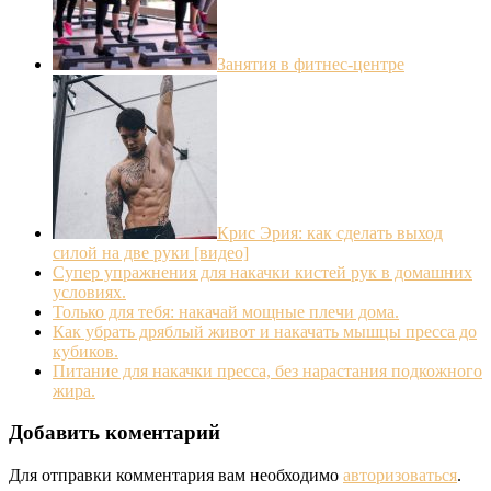
Занятия в фитнес-центре
Крис Эрия: как сделать выход
силой на две руки [видео]
Супер упражнения для накачки кистей рук в домашних
условиях.
Только для тебя: накачай мощные плечи дома.
Как убрать дряблый живот и накачать мышцы пресса до
кубиков.
Питание для накачки пресса, без нарастания подкожного
жира.
Добавить коментарий
Для отправки комментария вам необходимо
авторизоваться
.