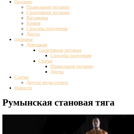
Питание
Правильное питание
Спортивное питание
Витамины
Химия
Способы похудения
Диеты
Здоровье
Девушкам
Спортивное питание
Способы похудения
Статьи
Правильное питание
Диеты
Статьи
Другие виды спорта
Новости
Румынская становая тяга