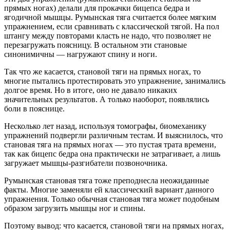
прямых ногах) делали для прокачки бицепса бедра и
ягодичной мышцы. Румынская тяга считается более мягким
упражнением, если сравнивать с классической тягой. На пол
штангу между повторами класть не надо, что позволяет не
перезагружать поясницу. В остальном эти становые
синонимичны — нагружают спину и ноги.
Так что же касается, становой тяги на прямых ногах, то
многие пытались протестировать это упражнение, занимались
долгое время. Но в итоге, оно не давало никаких
значительных результатов. А только наоборот, появлялись
боли в пояснице.
Несколько лет назад, используя томографы, биомеханику
упражнений подвергли различным тестам. И выяснилось, что
становая тяга на прямых ногах — это пустая трата времени,
так как бицепс бедра она практически не затрагивает, а лишь
загружает мышцы-разгибатели позвоночника.
Румынская становая тяга тоже преподнесла неожиданные
факты. Многие заменяли ей классический вариант данного
упражнения. Только обычная становая тяга может подобным
образом загрузить мышцы ног и спины.
Поэтому вывод: что касается, становой тяги на прямых ногах,