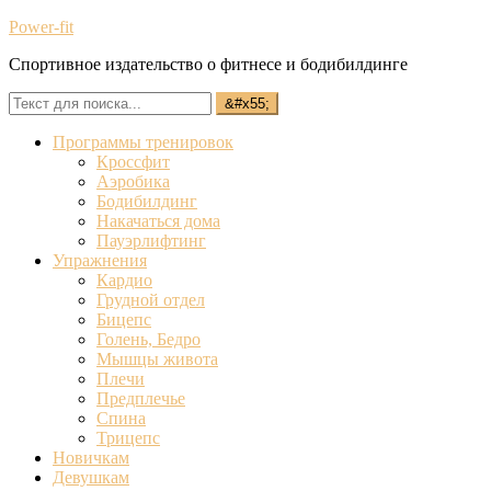
Power-fit
Спортивное издательство о фитнесе и бодибилдинге
Программы тренировок
Кроссфит
Аэробика
Бодибилдинг
Накачаться дома
Пауэрлифтинг
Упражнения
Кардио
Грудной отдел
Бицепс
Голень, Бедро
Мышцы живота
Плечи
Предплечье
Спина
Трицепс
Новичкам
Девушкам