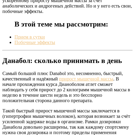
ускоренному приросту мышечной массы за счёт
анаболических и андрогеных действий. Но и у него есть свои,
побочные эффекты.
В этой теме мы рассмотрим:
Прием в сутки
Побочные эффекты
Данабол: сколько принимать в день
Самый большой плюс Danabol это, несомненно, быстрый,
качественный и надёжный
прирост мышечной массы
. В
начале прохождения курса Дианоболом атлет сможет
наблюдать у себя прирост до 2 килограмм мышечной массы в
неделю в течение шести недель и это бесспорно
положительная сторона данного препарата.
Такой быстрый прирост мышечной массы заключается в
(гипертрофии мышечных волокон), которая возникает за счёт
усиленной задержке воды в организме. Рамки дозировки
Данабола довольно расширены, так как каждому спортсмену
нужна своя дозировка и поэтому приделы применения