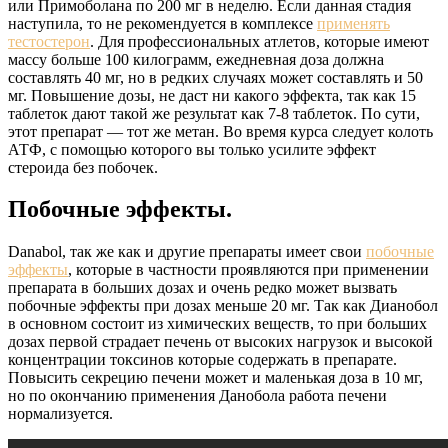
или Примоболана по 200 мг в неделю. Если данная стадия
наступила, то не рекомендуется в комплексе
применять
тестостерон
. Для профессиональных атлетов, которые имеют
массу больше 100 килограмм, ежедневная доза должна
составлять 40 мг, но в редких случаях может составлять и 50
мг. Повышение дозы, не даст ни какого эффекта, так как 15
таблеток дают такой же результат как 7-8 таблеток. По сути,
этот препарат — тот же метан. Во время курса следует колоть
АТФ, с помощью которого вы только усилите эффект
стероида без побочек.
Побочные эффекты.
Danabol, так же как и другие препараты имеет свои
побочные
эффекты
, которые в частности проявляются при применении
препарата в больших дозах и очень редко может вызвать
побочные эффекты при дозах меньше 20 мг. Так как Дианобол
в основном состоит из химических веществ, то при больших
дозах первой страдает печень от высоких нагрузок и высокой
концентрации токсинов которые содержать в препарате.
Повысить секрецию печени может и маленькая доза в 10 мг,
но по окончанию применения Данобола работа печени
нормализуется.