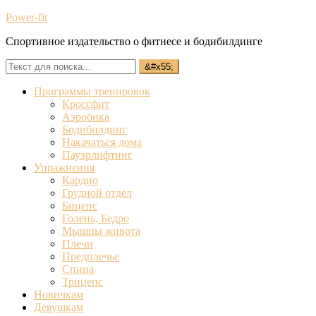
Power-fit
Спортивное издательство о фитнесе и бодибилдинге
Программы тренировок
Кроссфит
Аэробика
Бодибилдинг
Накачаться дома
Пауэрлифтинг
Упражнения
Кардио
Грудной отдел
Бицепс
Голень, Бедро
Мышцы живота
Плечи
Предплечье
Спина
Трицепс
Новичкам
Девушкам