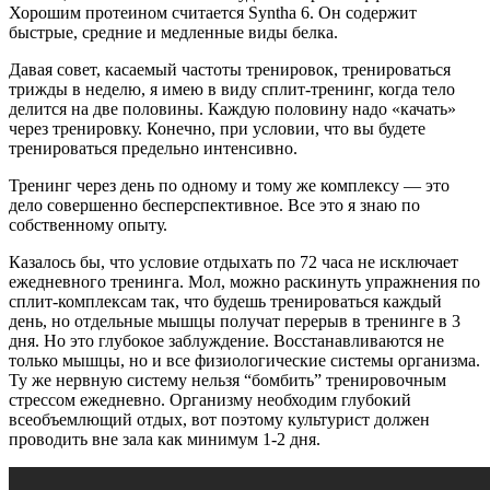
Хорошим протеином считается Syntha 6. Он содержит
быстрые, средние и медленные виды белка.
Давая совет, касаемый частоты тренировок, тренироваться
трижды в неделю, я имею в виду сплит-тренинг, когда тело
делится на две половины. Каждую половину надо «качать»
через тренировку. Конечно, при условии, что вы будете
тренироваться предельно интенсивно.
Тренинг через день по одному и тому же комплексу — это
дело совершенно бесперспективное. Все это я знаю по
собственному опыту.
Казалось бы, что условие отдыхать по 72 часа не исключает
ежедневного тренинга. Мол, можно раскинуть упражнения по
сплит-комплексам так, что будешь тренироваться каждый
день, но отдельные мышцы получат перерыв в тренинге в 3
дня. Но это глубокое заблуждение. Восстанавливаются не
только мышцы, но и все физиологические системы организма.
Ту же нервную систему нельзя “бомбить” тренировочным
стрессом ежедневно. Организму необходим глубокий
всеобъемлющий отдых, вот поэтому культурист должен
проводить вне зала как минимум 1-2 дня.