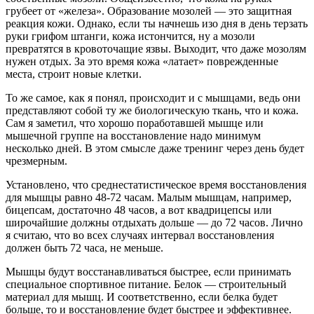
грубеет от «железа». Образование мозолей — это защитная
реакция кожи. Однако, если ты начнешь изо дня в день терзать
руки грифом штанги, кожа истончится, ну а мозоли
превратятся в кровоточащие язвы. Выходит, что даже мозолям
нужен отдых. За это время кожа «латает» поврежденные
места, строит новые клетки.
То же самое, как я понял, происходит и с мышцами, ведь они
представляют собой ту же биологическую ткань, что и кожа.
Сам я заметил, что хорошо поработавшей мышце или
мышечной группе на восстановление надо минимум
несколько дней. В этом смысле даже тренинг через день будет
чрезмерным.
Установлено, что среднестатистическое время восстановления
для мышцы равно 48-72 часам. Малым мышцам, например,
бицепсам, достаточно 48 часов, а вот квадрицепсы или
широчайшие должны отдыхать дольше — до 72 часов. Лично
я считаю, что во всех случаях интервал восстановления
должен быть 72 часа, не меньше.
Мышцы будут восстанавливаться быстрее, если принимать
специальное спортивное питание. Белок — строительный
материал для мышц. И соответственно, если белка будет
больше, то и восстановление будет быстрее и эффективнее.