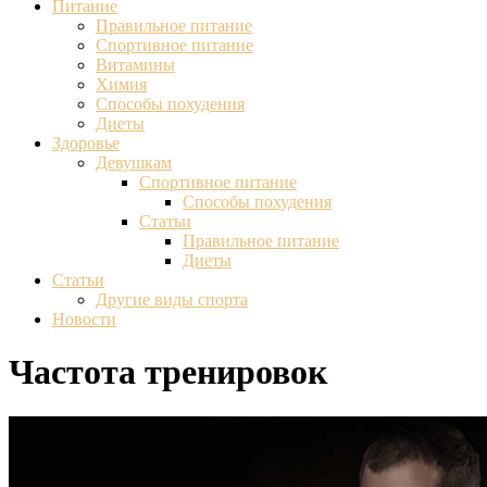
Питание
Правильное питание
Спортивное питание
Витамины
Химия
Способы похудения
Диеты
Здоровье
Девушкам
Спортивное питание
Способы похудения
Статьи
Правильное питание
Диеты
Статьи
Другие виды спорта
Новости
Частота тренировок