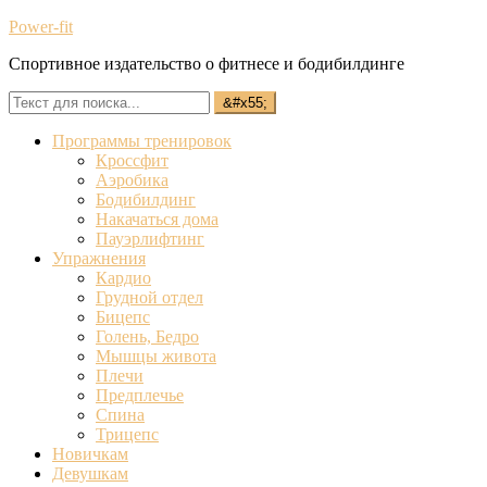
Power-fit
Спортивное издательство о фитнесе и бодибилдинге
Программы тренировок
Кроссфит
Аэробика
Бодибилдинг
Накачаться дома
Пауэрлифтинг
Упражнения
Кардио
Грудной отдел
Бицепс
Голень, Бедро
Мышцы живота
Плечи
Предплечье
Спина
Трицепс
Новичкам
Девушкам