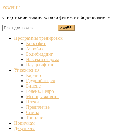
Power-fit
Спортивное издательство о фитнесе и бодибилдинге
Программы тренировок
Кроссфит
Аэробика
Бодибилдинг
Накачаться дома
Пауэрлифтинг
Упражнения
Кардио
Грудной отдел
Бицепс
Голень, Бедро
Мышцы живота
Плечи
Предплечье
Спина
Трицепс
Новичкам
Девушкам