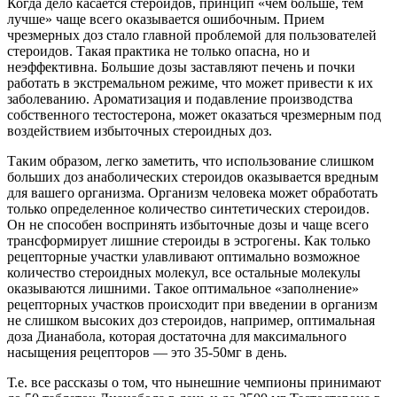
Когда дело касается стероидов, принцип «чем больше, тем
лучше» чаще всего оказывается ошибочным. Прием
чрезмерных доз стало главной проблемой для пользователей
стероидов. Такая практика не только опасна, но и
неэффективна. Большие дозы заставляют печень и почки
работать в экстремальном режиме, что может привести к их
заболеванию. Ароматизация и подавление производства
собственного тестостерона, может оказаться чрезмерным под
воздействием избыточных стероидных доз.
Таким образом, легко заметить, что использование слишком
больших доз анаболических стероидов оказывается вредным
для вашего организма. Организм человека может обработать
только определенное количество синтетических стероидов.
Он не способен воспринять избыточные дозы и чаще всего
трансформирует лишние стероиды в эстрогены. Как только
рецепторные участки улавливают оптимально возможное
количество стероидных молекул, все остальные молекулы
оказываются лишними. Такое оптимальное «заполнение»
рецепторных участков происходит при введении в организм
не слишком высоких доз стероидов, например, оптимальная
доза Дианабола, которая достаточна для максимального
насыщения рецепторов — это 35-50мг в день.
Т.е. все рассказы о том, что нынешние чемпионы принимают