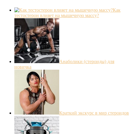
Как
тестостерон влияет на мышечную массу?
Анаболики (стероиды) для
новичка
Краткий экскурс в мир стероидов