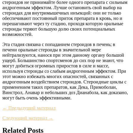
стероидов не принимайте более одного препарата с сильным
андрогенным эффектом. Лучше остановить свой выбор на
стероидах для внутримышечных инъекций: они не только
обеспечивают постоянный приток препарата в кровь, но и
перешагивают через ту стадию, проходя которую оральные
стероиды теряют большую долю своих потенциальных
возможностей.
Эта стадия связана с попаданием стероидов в печень; в
печени оральные стероиды в значительной мере
нейтрализуются, нанося при этом данному органу большой
ущерб. Большинство спортсменов до сих пор не знают, что
могут добиться огромных приростов в силе и массе,
используя стероиды со слабым андрогенным эффектом. При
этот можно избежать многих опасностей, связанных с
андрогенным воздействием стероидов. Стероидные циклы с
применением таких препаратов, как Дека, Примоболан,
Винстрол, Анавар и небольших доз Дианабола, как доказано,
могут быть очень эффективными.
← Предыдущий материал
Следующий материал →
Related Posts