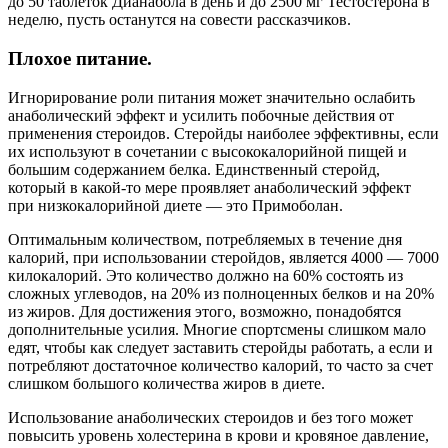
до 50 таблеток Дианабола в день и до 2500 мг Тестостерона в
неделю, пусть останутся на совести рассказчиков.
Плохое питание.
Игнорирование роли питания может значительно ослабить
анаболический эффект и усилить побочные действия от
применения стероидов. Стеройды наиболее эффективны, если
их используют в сочетании с высококалорийной пищей и
большим содержанием белка. Единственный стеройд,
который в какой-то мере проявляет анаболический эффект
при низкокалорийной диете — это Примоболан.
Оптимальным количеством, потребляемых в течение дня
калорий, при использовании стеройдов, является 4000 — 7000
килокалорий. Это количество должно на 60% состоять из
сложных углеводов, на 20% из полноценных белков и на 20%
из жиров. Для достижения этого, возможно, понадобятся
дополнительные усилия. Многие спортсмены слишком мало
едят, чтобы как следует заставить стеройды работать, а если и
потребляют достаточное количество калорий, то часто за счет
слишком большого количества жиров в диете.
Использование анаболических стероидов и без того может
повысить уровень холестерина в крови и кровяное давление,