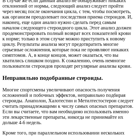
В случае же если данный анализ не обнаруживает никаких
отклонений от нормы, следующий анализ следует пройти
через месяц после окончания цикла, с тем, чтобы посмотреть,
как организм преодолевает последствия приема стероидов. И,
наконец, еще один анализ нужно сделать перед самым
началом следующего стероидного цикла. Этот анализ должен
продемонстрировать полный возврат всех показателей крови
к норме; только в этом случае можно приступить к новому
циклу. Результаты анализа могут предотвратить многие
серьезные осложнения, которые пока не проявляют никаких
симптомов. А, в конце концов, может оказаться, что вы
хватились слишком поздно. К сожалению, очень немногие
пользователи стероидов проходят регулярные анализы крови.
Неправильно подобранные стероиды.
Многие спортсмены увеличивают опасность получения
осложнений и побочных эффектов, неправильно подбирая
стероиды. Анаполон, Халотестин и Метилтестостерон следует
считать принадлежащими к числу самых опасных препаратов.
Если вы считаете, что вам необходимо использовать именно
эти лекарственные препараты, никогда не принимайте их
дольше 4-6 недель.
Кроме того, при параллельном использовании нескольких