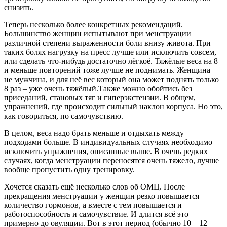
снизить.
Теперь несколько более конкретных рекомендаций.
Большинство женщин испытывают при менструации
различной степени выраженности боли внизу живота. При
таких болях нагрузку на пресс лучше или исключить совсем,
или сделать что-нибудь достаточно лёгкоё. Тяжёлые веса на 8
и меньше повторений тоже лучше не поднимать. Женщина –
не мужчина, и для неё вес который она может поднять только
8 раз – уже очень тяжёлый.Также можно обойтись без
приседаний, становых тяг и гиперэкстензии. В общем,
упражнений, где происходит сильный наклон корпуса. Но это,
как говориться, по самочувствию.
В целом, веса надо брать меньше и отдыхать между
подходами больше. В индивидуальных случаях необходимо
исключить упражнения, описанные выше. В очень редких
случаях, когда менструации переносятся очень тяжело, лучше
вообще пропустить одну тренировку.
Хочется сказать ещё несколько слов об ОМЦ. После
прекращения менструации у женщин резко повышается
количество гормонов, а вместе с тем повышается и
работоспособность и самочувствие. И длится всё это
примерно до овуляции. Вот в этот период (обычно 10 – 12