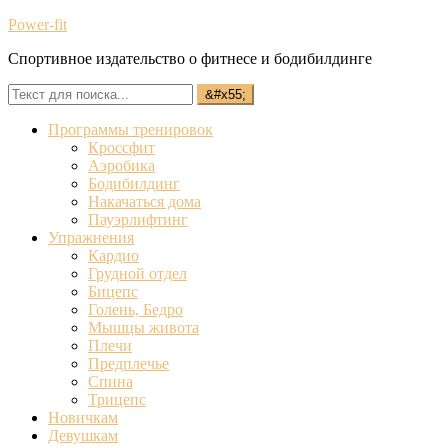
Power-fit
Спортивное издательство о фитнесе и бодибилдинге
Программы тренировок
Кроссфит
Аэробика
Бодибилдинг
Накачаться дома
Пауэрлифтинг
Упражнения
Кардио
Грудной отдел
Бицепс
Голень, Бедро
Мышцы живота
Плечи
Предплечье
Спина
Трицепс
Новичкам
Девушкам