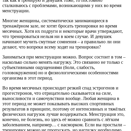
так как я тренирую и девушек тоже, то постоянно
сталкиваюсь с проблемами, возникающими у них во время
менструации.
Многие женщины, систематически занимающиеся в
тренажёрном зале, не хотят бросать тренировки во время
месячных. Хотя их подруги и некоторые врачи утверждают,
что тренироваться нельзя ни в коем случае. И девушек
начинают мучить смутные сомнения – а правильно ли они
делают, что вопреки всему ходят на тренировки?
Заниматься при менструации можно. Вопрос состоит в том –
насколько сильно менять нагрузку. Это связанно не только с
субъективными ощущениями (боли, слабость,
головокружения) но и физиологическими особенностями
организма в этот период.
Во время месячных происходит резкий спад эстрогенов и
прогестеронов, что отрицательно сказывается на силе,
выносливости и самочувствии вообще. Любая женщина в
этот период не может показывать высоких спортивных
результатов в принципе, поэтому от интенсивных и тяжёлых
физических нагрузок лучше воздержаться. Менструация это,
конечно, не болезнь, но здесь её можно сравнить с лёгким
заболеванием, например… с насморком. Если вы простыли –
тренировку можно не пропускать, но нагрузку необходимо