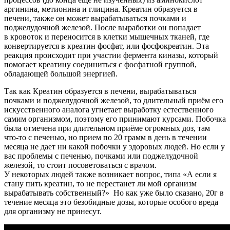
аргинина, метионина и глицина. Креатин образуется в
печени, также он может вырабатываться почками и
поджелудочной железой. После выработки он попадает
в кровоток и переносится в клетки мышечных тканей, где
конвертируется в креатин фосфат, или фосфокреатин. Эта
реакция происходит при участии фермента киназы, который
помогает креатину соединиться с фосфатной группой,
обладающей большой энергией.
Так как Креатин образуется в печени, вырабатываться
почками и поджелудочной железой, то длительный приём его
искусственного аналога угнетает выработку естественного
самим организмом, поэтому его принимают курсами. Побочка
была отмечена при длительном приёме огромных доз, там
что-то с печенью, но прием по 20 грамм в день в течении
месяца не дает ни какой побочки у здоровых людей. Но если у
вас проблемы с печенью, почками или поджелудочной
железой, то стоит посоветоваться с врачом.
У некоторых людей также возникает вопрос, типа «А если я
стану пить креатин, то не перестанет ли мой организм
вырабатывать собственный?» Но как уже было сказано, 20г в
течение месяца это безобидные дозы, которые особого вреда
для организму не принесут.