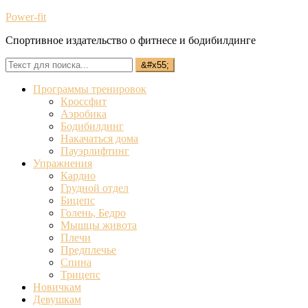
Power-fit
Спортивное издательство о фитнесе и бодибилдинге
Программы тренировок
Кроссфит
Аэробика
Бодибилдинг
Накачаться дома
Пауэрлифтинг
Упражнения
Кардио
Грудной отдел
Бицепс
Голень, Бедро
Мышцы живота
Плечи
Предплечье
Спина
Трицепс
Новичкам
Девушкам