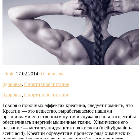
admin
17.02.2014
0 Comments
Здоровье
,
Спортивное питание
Здоровье
,
Спортивное питание
Говоря о побочных эффектах креатина, следует помнить, что
Креатин — это вещество, вырабатываемое нашими
организмами естественным путем и служащее для того, чтобы
обеспечивать энергией мышечные ткани. Химическое его
название — метилгуанидоацетатная кислота (methylguanido-
acetic acid). Креатин образуется в процессе ряда химических
процессов (до конца еще не изученных) из аминокислот