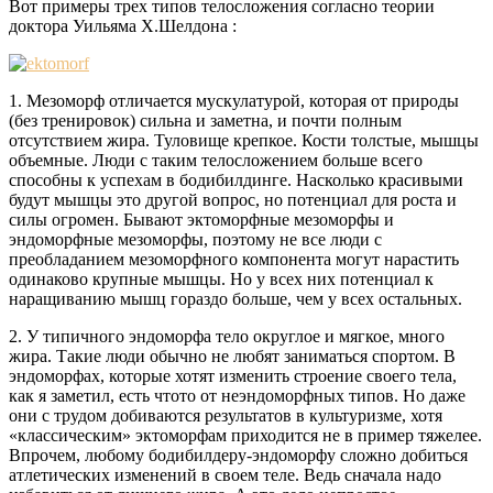
Вот примеры трех типов телосложения согласно теории
доктора Уильяма Х.Шелдона :
1. Мезоморф отличается мускулатурой, которая от природы
(без тренировок) сильна и заметна, и почти полным
отсутствием жира. Туловище крепкое. Кости толстые, мышцы
объемные. Люди с таким телосложением больше всего
способны к успехам в бодибилдинге. Насколько красивыми
будут мышцы это другой вопрос, но потенциал для роста и
силы огромен. Бывают эктоморфные мезоморфы и
эндоморфные мезоморфы, поэтому не все люди с
преобладанием мезоморфного компонента могут нарастить
одинаково крупные мышцы. Но у всех них потенциал к
наращиванию мышц гораздо больше, чем у всех остальных.
2. У типичного эндоморфа тело округлое и мягкое, много
жира. Такие люди обычно не любят заниматься спортом. В
эндоморфах, которые хотят изменить строение своего тела,
как я заметил, есть чтото от неэндоморфных типов. Но даже
они с трудом добиваются результатов в культуризме, хотя
«классическим» эктоморфам приходится не в пример тяжелее.
Впрочем, любому бодибилдеру-эндоморфу сложно добиться
атлетических изменений в своем теле. Ведь сначала надо