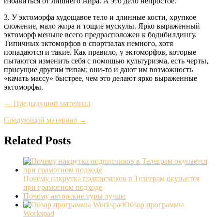
избавиться от лишнего жира. А это дело непростое.
3. У эктоморфа худощавое тело и длинные кости, хрупкое
сложение, мало жира и тощие мускулы. Ярко выраженный
эктоморф меньше всего предрасположен к бодибилдингу.
Типичных эктоморфов в спортзалах немного, хотя
попадаются и такие. Как правило, у эктоморфов, которые
пытаются изменить себя с помощью культуризма, есть черты,
присущие другим типам; они-то и дают им возможность
«качать массу» быстрее, чем это делают ярко выраженные
эктоморфы.
← Предыдущий материал
Следующий материал →
Related Posts
Почему накрутка подписчиков в Телеграм окупается
при грамотном подходе
Почему авторские туры лучше
Обзор программы
Workspad