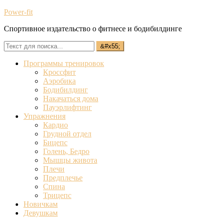
Power-fit
Спортивное издательство о фитнесе и бодибилдинге
Программы тренировок
Кроссфит
Аэробика
Бодибилдинг
Накачаться дома
Пауэрлифтинг
Упражнения
Кардио
Грудной отдел
Бицепс
Голень, Бедро
Мышцы живота
Плечи
Предплечье
Спина
Трицепс
Новичкам
Девушкам