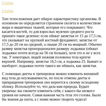
Статьи
Статьи
Тип телосложения дает общую характеристику организма. В
основном он определяется строением скелета и количеством
жира и мышечных тканей, которые его покрывают. Что
касается костей, то для взрослых мужчин среднего роста
принято такое деление: если обхват запястья от 15 до 17,5 см,
это указывает на хрупкий костный фундамент, запястье от
17,5 до 20 см на средний, а свыше 20 см на мощный. Обычно
размер запястья пропорционален размеру лодыжки (обхват
лодыжки почти всегда на 56 см больше), хотя это и не у всех
так. У некоторых людей нижняя половина тела крепче
верхней. Например, запястье 16,5 см, а лодыжка 25. Бывает и
наоборот: лодыжки почти такого же обхвата, как запястья.
С помощью диеты и тренировок можно изменить внешний
вид тела до неузнаваемости, но после отмены диеты и
прекращения тренировок оно вернется к своему исходному
облику. Используйте то, что дала вам природа. Будьте
уверены: вы сможете изменить себя, с какого бы низкого
уровня ни начали. Самая важная часть тела это голова. Были
бы знания да охота, а с ними можно творить чудеса!