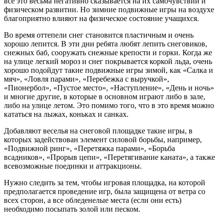
все это весьма негативно сказывается на их самочувствии и
физическом развитии. Но зимние подвижные игры на воздухе
благоприятно влияют на физическое состояние учащихся.
Во время оттепели снег становится пластичным и очень
хорошо лепится. В эти дни ребята любят лепить снеговиков,
снежных баб, сооружать снежные крепости и горки. Когда же
на улице легкий мороз и снег покрывается коркой льда, очень
хорошо подойдут такие подвижные игры зимой, как «Салка и
мяч», «Ловля парами», «Перебежка с выручкой»,
«Пионербол», «Пустое место», «Наступление», «День и ночь»
и многие другие, в которые в основном играют либо в зале,
либо на улице летом. Это помимо того, что в это время можно
кататься на лыжах, коньках и санках.
Добавляют веселья на снеговой площадке такие игры, в
которых задействован элемент силовой борьбы, например,
«Подвижной ринг», «Перетяжка парами», «Борьба
всадников», «Прорыв цепи», «Перетягивание каната», а также
всевозможные поединки и аттракционы.
Нужно следить за тем, чтобы игровая площадка, на которой
предполагается проведение игр, была защищена от ветра со
всех сторон, а все обледенелые места (если они есть)
необходимо посыпать золой или песком.