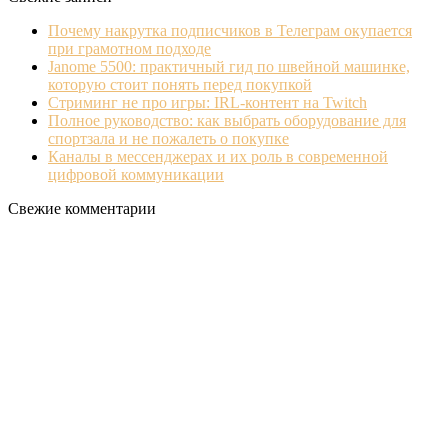
Почему накрутка подписчиков в Телеграм окупается
при грамотном подходе
Janome 5500: практичный гид по швейной машинке,
которую стоит понять перед покупкой
Стриминг не про игры: IRL‐контент на Twitch
Полное руководство: как выбрать оборудование для
спортзала и не пожалеть о покупке
Каналы в мессенджерах и их роль в современной
цифровой коммуникации
Свежие комментарии