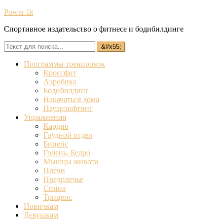
Power-fit
Спортивное издательство о фитнесе и бодибилдинге
Программы тренировок
Кроссфит
Аэробика
Бодибилдинг
Накачаться дома
Пауэрлифтинг
Упражнения
Кардио
Грудной отдел
Бицепс
Голень, Бедро
Мышцы живота
Плечи
Предплечье
Спина
Трицепс
Новичкам
Девушкам