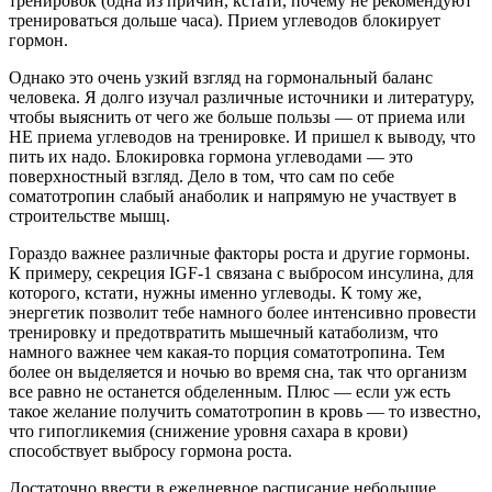
тренировок (одна из причин, кстати, почему не рекомендуют
тренироваться дольше часа). Прием углеводов блокируeт
гормон.
Однако это очень узкий взгляд на гормональный баланс
человека. Я долго изучал различные источники и литературу,
чтобы выяснить от чего же больше пользы — от приема или
НЕ приема углеводов на тренировке. И пришел к выводу, что
пить их надо. Блокировка гормона углеводами — это
поверхностный взгляд. Дело в том, что сам по себе
соматотропин слабый анаболик и напрямую не участвует в
строительстве мышц.
Гораздо важнее различные факторы роста и другие гормоны.
К примеру, секреция IGF-1 связана с выбросом инсулина, для
которого, кстати, нужны именно углеводы. К тому же,
энергетик позволит тебе намного более интенсивно провести
тренировку и предотвратить мышечный катаболизм, что
намного важнее чем какая-то порция соматотропина. Тем
более он выделяется и ночью во время сна, так что организм
все равно не останется обделенным. Плюс — если уж есть
такое желание получить соматотропин в кровь — то известно,
что гипогликемия (снижение уровня сахара в крови)
способствует выбросу гормона роста.
Достаточно ввести в ежедневное расписание небольшие