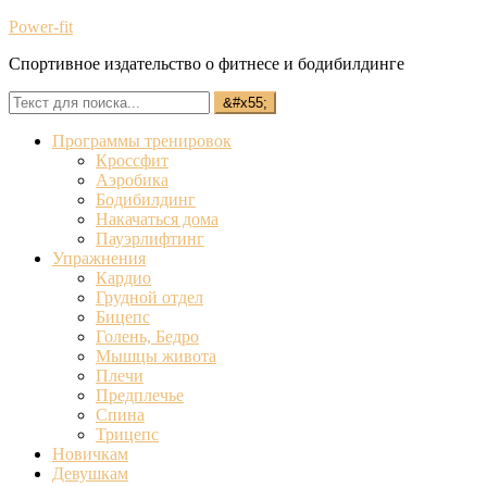
Power-fit
Спортивное издательство о фитнесе и бодибилдинге
Программы тренировок
Кроссфит
Аэробика
Бодибилдинг
Накачаться дома
Пауэрлифтинг
Упражнения
Кардио
Грудной отдел
Бицепс
Голень, Бедро
Мышцы живота
Плечи
Предплечье
Спина
Трицепс
Новичкам
Девушкам