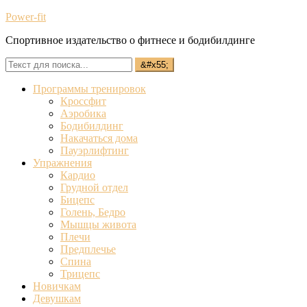
Power-fit
Спортивное издательство о фитнесе и бодибилдинге
Программы тренировок
Кроссфит
Аэробика
Бодибилдинг
Накачаться дома
Пауэрлифтинг
Упражнения
Кардио
Грудной отдел
Бицепс
Голень, Бедро
Мышцы живота
Плечи
Предплечье
Спина
Трицепс
Новичкам
Девушкам