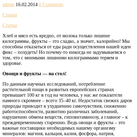
admin
16.02.2014
0 Comments
Статьи
Статьи
Хлеб и мясо есть вредно‚ от молока только лишние
килограммы‚ фрукты – это сладко‚ а значит‚ калорийно! Мы
способны отказаться от еды ради осуществления нашей идеи
фикс – похудеть! Но почему-то никогда не задумываемся о
том‚ что с мнимыми лишними килограммами теряем и
здоровье.
Овощи и фрукты — на стол!
По данным научных исследований, потребление
растительной пищи в развитых европейских странах
превышает 100 кг в год на человека, у нас же показатели
намного скромнее – всего 35–40 кг. Недостаток свежих даров
природы приводит к ухудшению самочувствия, снижению
работоспособности, развитию различных заболеваний,
нарушению обмена веществ, гиповитаминозу, а главное – к
преждевременному старению. Ведь овощи и фрукты – это
важные поставщики необходимых нашему организму
минералов: магния, кальция, калия, фосфора, натрия,