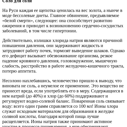
Соло для соли
На Руси каждая ее щепотка ценилась на вес золота, а нынче в
моде бессолевые диеты. Главное обвинение, предъявляемое
«белой смерти», следующее: она способствует развитию
ожирения и приводит к возникновению сердечно-сосудистых
заболеваний, в том числе гипертонии.
Действительно, излишки хлорида натрия являются причиной
повышения давления, они задерживают жидкость и
затрудняют работу почек, тормозят выведение шлаков. Однако
его дефицит вызывает обезвоживание организма, резкое
падение кровяного давления, головокружение, мышечную
слабость, расстройство в работе желудочно-кишечного тракта,
потерю аппетита.
Несолоно нахлебавшись, человечество пришло к выводу, что
виновата не соль, а неумелое ее применение. Это вещество не
принесет вреда, если употреблять его в меру. Содержащиеся в
нем натрий (до 40%) и хлор (до 60%) поддерживают и
регулируют водно-солевой баланс. Поваренная соль связывает
воду: всего один грамм справляется со 100 мл! Ионы хлора
служат исходным материалом для образования в желудке
соляной кислоты, благодаря которой пища лучше
расщепляется. Ионы натрия также принимают активное
участие в процессе пищеварения, а еще обеспечивают