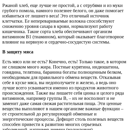
Ржаной хлеб, еще лучше не простой, а с отрубями и из муки
грубого помола, намного полезнее белого, он даже помогает
избавиться от лишнего веса! Это отличный источник
клетчатки. Ее неперевариваемые волокна способствуют
снижению уровня сахара в крови, нормализуют работу
кишечника. Такие сорта хлеба обеспечивают организм
витамином В1 (тиамином), который оказывает благотворное
влияние на нервную и сердечно-сосудистую системы.
В защиту мяса
Есть мясо или не есть? Конечно, есть! Только такое, в котором
не слишком много жира. Постные курятина, индюшатина,
говядина, телятина, баранина богаты полноценным белком,
необходимым для правильного обмена веществ. Отказывая
себе в куске мяса, вы недополучаете и железо, а ведь оно
лучше всего усваивается именно из продуктов животного
происхождения. Также вы лишаете себя цинка и целого ряда
витаминов, например группы B, – их не восполнит и не
заменит даже самая свежая растительная пища. Эти ценные
вещества выполняют в нашем организме важные функции –
от строительной до регулирующей обменные и
энергетические процессы. Дефицит столь полезных веществ
способен привести к развитию многих серьезных
заболеваний, например анемии (малокровия).