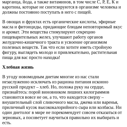
марганца, йода, а также витаминов, в том числе С, Р, Е, К и
каротина, которые не синтезируются в организме человека и
должны постоянно поступать в него с пищей.
В овощах и фруктах есть органические кислоты, эфирные
масла и фитонциды, придающие блюдам неповторимый вкус
и аромат. Эти вещества стимулируют секрецию
пищеварительных желез, улучшают работу органов
желудочно-кишечного тракта и усвоение организмом
полезных веществ. Так что если хотите иметь стройную
фигуру, выглядеть молодо и привлекательно, растительная
пища для вас просто находка!
Хлебная жизнь
В угоду новомодным диетам многие из нас стали
незаслуженно исключать из рациона питания исконно
русский продукт – хлеб. Но, положа руку на сердце,
признайтесь: порой виновником лишних килограммов
становится вовсе не он, а то, что находится сверху –
внушительный слой сливочного масла, джема или варенья,
приличный кусок высококалорийного сыра или колбасы. Ни
один диетолог в мире не порекомендует совсем отказаться от
зерновых, а посоветует научиться правильно их выбирать и
есть.