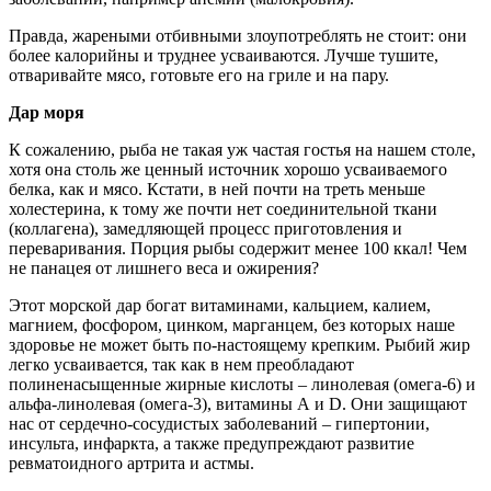
Правда, жареными отбивными злоупотреблять не стоит: они
более калорийны и труднее усваиваются. Лучше тушите,
отваривайте мясо, готовьте его на гриле и на пару.
Дар моря
К сожалению, рыба не такая уж частая гостья на нашем столе,
хотя она столь же ценный источник хорошо усваиваемого
белка, как и мясо. Кстати, в ней почти на треть меньше
холестерина, к тому же почти нет соединительной ткани
(коллагена), замедляющей процесс приготовления и
переваривания. Порция рыбы содержит менее 100 ккал! Чем
не панацея от лишнего веса и ожирения?
Этот морской дар богат витаминами, кальцием, калием,
магнием, фосфором, цинком, марганцем, без которых наше
здоровье не может быть по-настоящему крепким. Рыбий жир
легко усваивается, так как в нем преобладают
полиненасыщенные жирные кислоты – линолевая (омега-6) и
альфа-линолевая (омега-3), витамины А и D. Они защищают
нас от сердечно-сосудистых заболеваний – гипертонии,
инсульта, инфаркта, а также предупреждают развитие
ревматоидного артрита и астмы.