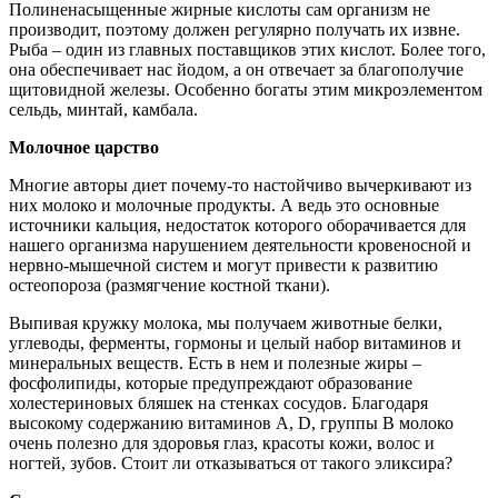
Полиненасыщенные жирные кислоты сам организм не
производит, поэтому должен регулярно получать их извне.
Рыба – один из главных поставщиков этих кислот. Более того,
она обеспечивает нас йодом, а он отвечает за благополучие
щитовидной железы. Особенно богаты этим микроэлементом
сельдь, минтай, камбала.
Молочное царство
Многие авторы диет почему-то настойчиво вычеркивают из
них молоко и молочные продукты. А ведь это основные
источники кальция, недостаток которого оборачивается для
нашего организма нарушением деятельности кровеносной и
нервно-мышечной систем и могут привести к развитию
остеопороза (размягчение костной ткани).
Выпивая кружку молока, мы получаем животные белки,
углеводы, ферменты, гормоны и целый набор витаминов и
минеральных веществ. Есть в нем и полезные жиры –
фосфолипиды, которые предупреждают образование
холестериновых бляшек на стенках сосудов. Благодаря
высокому содержанию витаминов А, D, группы В молоко
очень полезно для здоровья глаз, красоты кожи, волос и
ногтей, зубов. Стоит ли отказываться от такого эликсира?