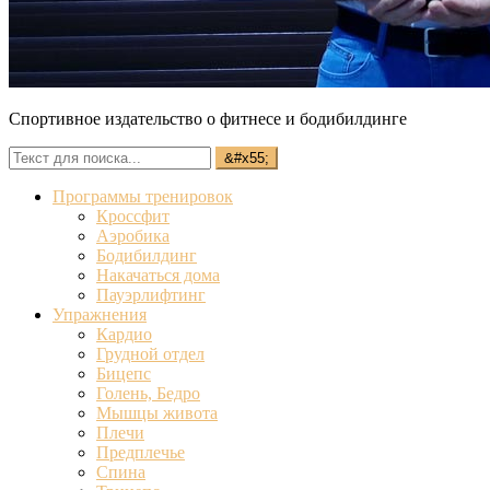
Спортивное издательство о фитнесе и бодибилдинге
Программы тренировок
Кроссфит
Аэробика
Бодибилдинг
Накачаться дома
Пауэрлифтинг
Упражнения
Кардио
Грудной отдел
Бицепс
Голень, Бедро
Мышцы живота
Плечи
Предплечье
Спина