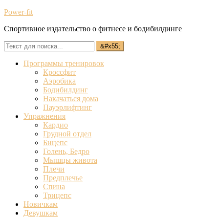
Power-fit
Спортивное издательство о фитнесе и бодибилдинге
Программы тренировок
Кроссфит
Аэробика
Бодибилдинг
Накачаться дома
Пауэрлифтинг
Упражнения
Кардио
Грудной отдел
Бицепс
Голень, Бедро
Мышцы живота
Плечи
Предплечье
Спина
Трицепс
Новичкам
Девушкам