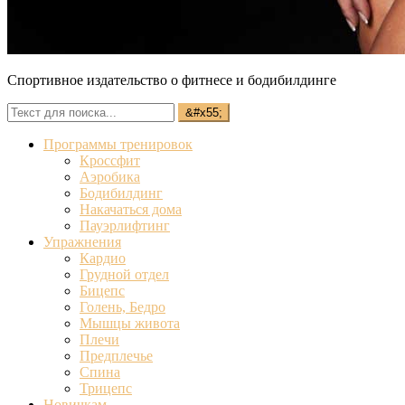
Спортивное издательство о фитнесе и бодибилдинге
Программы тренировок
Кроссфит
Аэробика
Бодибилдинг
Накачаться дома
Пауэрлифтинг
Упражнения
Кардио
Грудной отдел
Бицепс
Голень, Бедро
Мышцы живота
Плечи
Предплечье
Спина
Трицепс
Новичкам