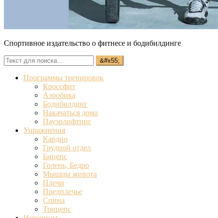
Спортивное издательство о фитнесе и бодибилдинге
Программы тренировок
Кроссфит
Аэробика
Бодибилдинг
Накачаться дома
Пауэрлифтинг
Упражнения
Кардио
Грудной отдел
Бицепс
Голень, Бедро
Мышцы живота
Плечи
Предплечье
Спина
Трицепс
Новичкам