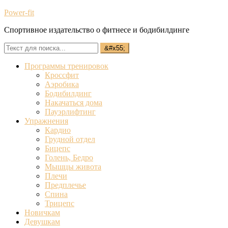
Power-fit
Спортивное издательство о фитнесе и бодибилдинге
Программы тренировок
Кроссфит
Аэробика
Бодибилдинг
Накачаться дома
Пауэрлифтинг
Упражнения
Кардио
Грудной отдел
Бицепс
Голень, Бедро
Мышцы живота
Плечи
Предплечье
Спина
Трицепс
Новичкам
Девушкам