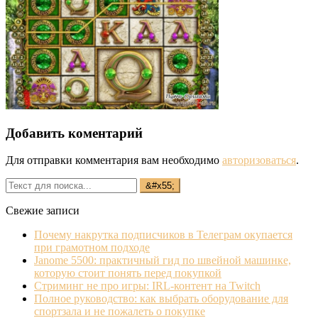
Добавить коментарий
Для отправки комментария вам необходимо
авторизоваться
.
Свежие записи
Почему накрутка подписчиков в Телеграм окупается
при грамотном подходе
Janome 5500: практичный гид по швейной машинке,
которую стоит понять перед покупкой
Стриминг не про игры: IRL‐контент на Twitch
Полное руководство: как выбрать оборудование для
спортзала и не пожалеть о покупке