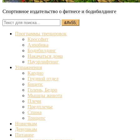
Спортивное издательство о фитнесе и бодибилдинге
Программы тренировок
Кроссфит
Аэробика
Бодибилдинг
Накачаться дома
Пауэрлифтинг
Упражнения
Кардио
Грудной отдел
Бицепс
Голень, Бедро
Мышцы живота
Плечи
Предплечье
Спина
Трицепс
Новичкам
Девушкам
Питание