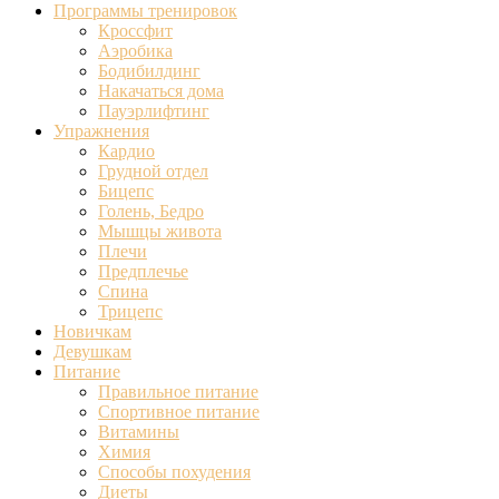
Программы тренировок
Кроссфит
Аэробика
Бодибилдинг
Накачаться дома
Пауэрлифтинг
Упражнения
Кардио
Грудной отдел
Бицепс
Голень, Бедро
Мышцы живота
Плечи
Предплечье
Спина
Трицепс
Новичкам
Девушкам
Питание
Правильное питание
Спортивное питание
Витамины
Химия
Способы похудения
Диеты