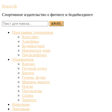
Power-fit
Спортивное издательство о фитнесе и бодибилдинге
Программы тренировок
Кроссфит
Аэробика
Бодибилдинг
Накачаться дома
Пауэрлифтинг
Упражнения
Кардио
Грудной отдел
Бицепс
Голень, Бедро
Мышцы живота
Плечи
Предплечье
Спина
Трицепс
Новичкам
Девушкам