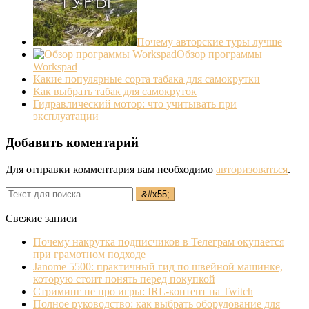
Почему авторские туры лучше
Обзор программы
Workspad
Какие популярные сорта табака для самокрутки
Как выбрать табак для самокруток
Гидравлический мотор: что учитывать при
эксплуатации
Добавить коментарий
Для отправки комментария вам необходимо
авторизоваться
.
Свежие записи
Почему накрутка подписчиков в Телеграм окупается
при грамотном подходе
Janome 5500: практичный гид по швейной машинке,
которую стоит понять перед покупкой
Стриминг не про игры: IRL‐контент на Twitch
Полное руководство: как выбрать оборудование для