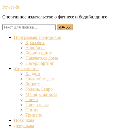
Power-fit
Спортивное издательство о фитнесе и бодибилдинге
Программы тренировок
Кроссфит
Аэробика
Бодибилдинг
Накачаться дома
Пауэрлифтинг
Упражнения
Кардио
Грудной отдел
Бицепс
Голень, Бедро
Мышцы живота
Плечи
Предплечье
Спина
Трицепс
Новичкам
Девушкам