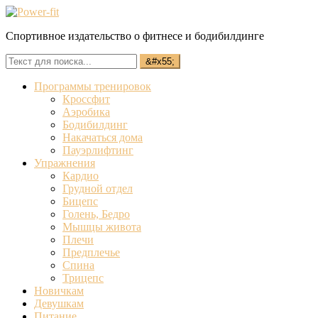
Спортивное издательство о фитнесе и бодибилдинге
Программы тренировок
Кроссфит
Аэробика
Бодибилдинг
Накачаться дома
Пауэрлифтинг
Упражнения
Кардио
Грудной отдел
Бицепс
Голень, Бедро
Мышцы живота
Плечи
Предплечье
Спина
Трицепс
Новичкам
Девушкам
Питание