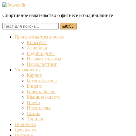
Спортивное издательство о фитнесе и бодибилдинге
Программы тренировок
Кроссфит
Аэробика
Бодибилдинг
Накачаться дома
Пауэрлифтинг
Упражнения
Кардио
Грудной отдел
Бицепс
Голень, Бедро
Мышцы живота
Плечи
Предплечье
Спина
Трицепс
Новичкам
Девушкам
Питание