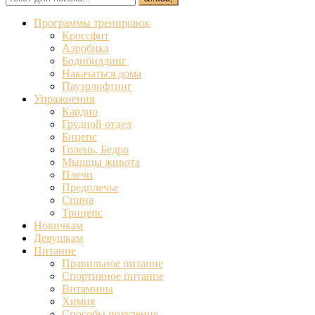
Программы тренировок
Кроссфит
Аэробика
Бодибилдинг
Накачаться дома
Пауэрлифтинг
Упражнения
Кардио
Грудной отдел
Бицепс
Голень, Бедро
Мышцы живота
Плечи
Предплечье
Спина
Трицепс
Новичкам
Девушкам
Питание
Правильное питание
Спортивное питание
Витамины
Химия
Способы похудения