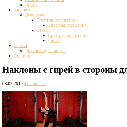
Диеты
Здоровье
Девушкам
Спортивное питание
Способы похудения
Статьи
Правильное питание
Диеты
Статьи
Другие виды спорта
Новости
Наклоны с гирей в стороны 
03.07.2019
0 Comments