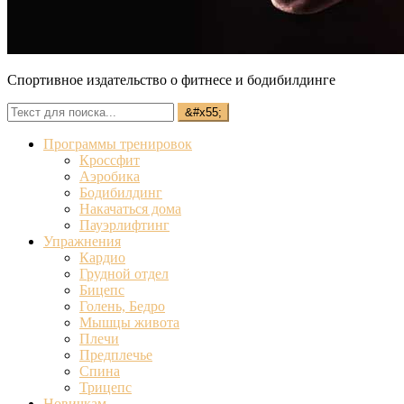
Спортивное издательство о фитнесе и бодибилдинге
Программы тренировок
Кроссфит
Аэробика
Бодибилдинг
Накачаться дома
Пауэрлифтинг
Упражнения
Кардио
Грудной отдел
Бицепс
Голень, Бедро
Мышцы живота
Плечи
Предплечье
Спина
Трицепс
Новичкам