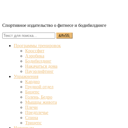
Спортивное издательство о фитнесе и бодибилдинге
Программы тренировок
Кроссфит
Аэробика
Бодибилдинг
Накачаться дома
Пауэрлифтинг
Упражнения
Кардио
Грудной отдел
Бицепс
Голень, Бедро
Мышцы живота
Плечи
Предплечье
Спина
Трицепс
Новичкам