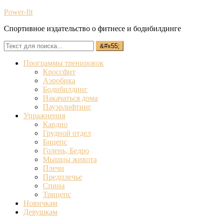
Power-fit
Спортивное издательство о фитнесе и бодибилдинге
Программы тренировок
Кроссфит
Аэробика
Бодибилдинг
Накачаться дома
Пауэрлифтинг
Упражнения
Кардио
Грудной отдел
Бицепс
Голень, Бедро
Мышцы живота
Плечи
Предплечье
Спина
Трицепс
Новичкам
Девушкам