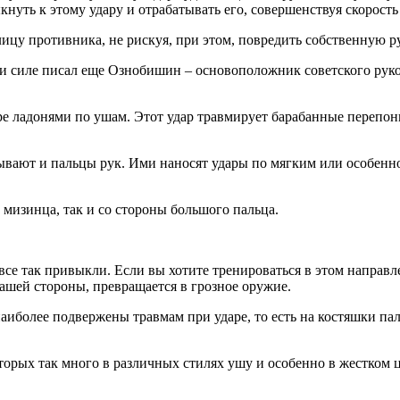
нуть к этому удару и отрабатывать его, совершенствуя скорость 
ицу противника, не рискуя, при этом, повредить собственную ру
и силе писал еще Ознобишин – основоположник советского руко
ударе ладонями по ушам. Этот удар травмирует барабанные пере
ывают и пальцы рук. Ими наносят удары по мягким или особенно 
 мизинца, так и со стороны большого пальца.
все так привыкли. Если вы хотите тренироваться в этом направл
вашей стороны, превращается в грозное оружие.
аиболее подвержены травмам при ударе, то есть на костяшки паль
.
торых так много в различных стилях ушу и особенно в жестком 