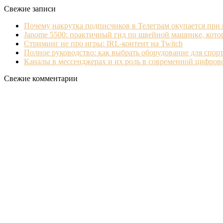
Свежие записи
Почему накрутка подписчиков в Телеграм окупается при
Janome 5500: практичный гид по швейной машинке, кото
Стриминг не про игры: IRL‐контент на Twitch
Полное руководство: как выбрать оборудование для спорт
Каналы в мессенджерах и их роль в современной цифро
Свежие комментарии