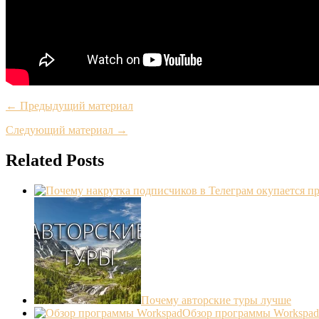
← Предыдущий материал
Следующий материал →
Related Posts
Почему авторские туры лучше
Обзор программы Workspad