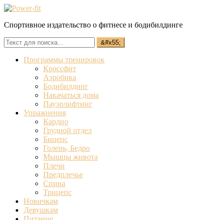
Спортивное издательство о фитнесе и бодибилдинге
Программы тренировок
Кроссфит
Аэробика
Бодибилдинг
Накачаться дома
Пауэрлифтинг
Упражнения
Кардио
Грудной отдел
Бицепс
Голень, Бедро
Мышцы живота
Плечи
Предплечье
Спина
Трицепс
Новичкам
Девушкам
Питание