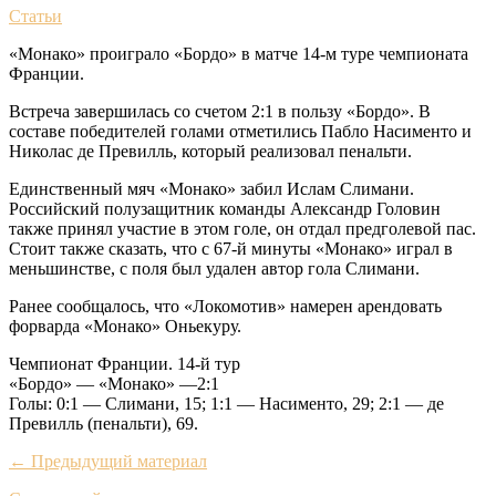
Статьи
«Монако» проиграло «Бордо» в матче 14-м туре чемпионата
Франции.
Встреча завершилась со счетом 2:1 в пользу «Бордо». В
составе победителей голами отметились Пабло Насименто и
Николас де Превилль, который реализовал пенальти.
Единственный мяч «Монако» забил Ислам Слимани.
Российский полузащитник команды Александр Головин
также принял участие в этом голе, он отдал предголевой пас.
Стоит также сказать, что с 67-й минуты «Монако» играл в
меньшинстве, с поля был удален автор гола Слимани.
Ранее сообщалось, что «Локомотив» намерен арендовать
форварда «Монако» Оньекуру.
Чемпионат Франции. 14-й тур
«Бордо» — «Монако» —2:1
Голы: 0:1 — Слимани, 15; 1:1 — Насименто, 29; 2:1 — де
Превилль (пенальти), 69.
← Предыдущий материал