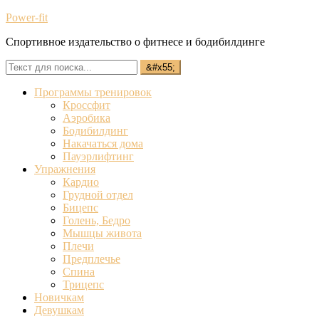
Power-fit
Спортивное издательство о фитнесе и бодибилдинге
Программы тренировок
Кроссфит
Аэробика
Бодибилдинг
Накачаться дома
Пауэрлифтинг
Упражнения
Кардио
Грудной отдел
Бицепс
Голень, Бедро
Мышцы живота
Плечи
Предплечье
Спина
Трицепс
Новичкам
Девушкам