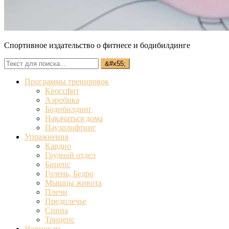
Спортивное издательство о фитнесе и бодибилдинге
Программы тренировок
Кроссфит
Аэробика
Бодибилдинг
Накачаться дома
Пауэрлифтинг
Упражнения
Кардио
Грудной отдел
Бицепс
Голень, Бедро
Мышцы живота
Плечи
Предплечье
Спина
Трицепс
Новичкам