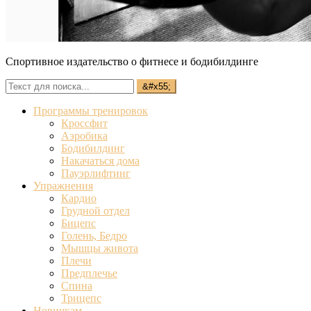
Спортивное издательство о фитнесе и бодибилдинге
Программы тренировок
Кроссфит
Аэробика
Бодибилдинг
Накачаться дома
Пауэрлифтинг
Упражнения
Кардио
Грудной отдел
Бицепс
Голень, Бедро
Мышцы живота
Плечи
Предплечье
Спина
Трицепс
Новичкам