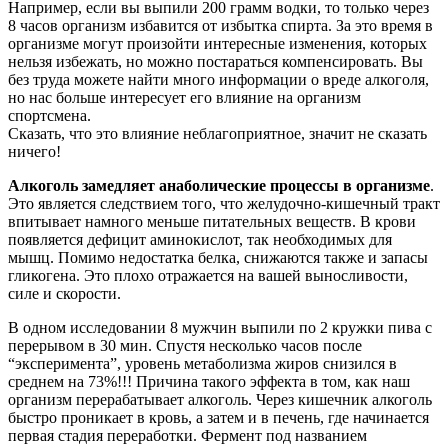
Например, если вы выпили 200 грамм водки, то только через
8 часов организм избавится от избытка спирта. За это время в
организме могут произойти интересные изменения, которых
нельзя избежать, но можно постараться компенсировать. Вы
без труда можете найти много информации о вреде алкоголя,
но нас больше интересует его влияние на организм
спортсмена.
Сказать, что это влияние неблагоприятное, значит не сказать
ничего!
Алкоголь замедляет анаболические процессы в организме
.
Это является следствием того, что желудочно-кишечный тракт
впитывает намного меньше питательных веществ. В крови
появляется дефицит аминокислот, так необходимых для
мышц. Помимо недостатка белка, снижаются также и запасы
гликогена. Это плохо отражается на вашей выносливости,
силе и скорости.
В одном исследовании 8 мужчин выпили по 2 кружки пива с
перерывом в 30 мин. Спустя несколько часов после
“эксперимента”, уровень метаболизма жиров снизился в
среднем на 73%!!! Причина такого эффекта в том, как наш
организм перерабатывает алкоголь. Через кишечник алкоголь
быстро проникает в кровь, а затем и в печень, где начинается
первая стадия переработки. Фермент под названием