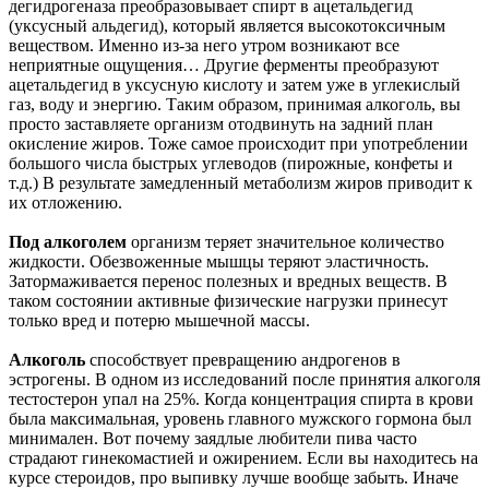
дегидрогеназа преобразовывает спирт в ацетальдегид
(уксусный альдегид), который является высокотоксичным
веществом. Именно из-за него утром возникают все
неприятные ощущения… Другие ферменты преобразуют
ацетальдегид в уксусную кислоту и затем уже в углекислый
газ, воду и энергию. Таким образом, принимая алкоголь, вы
просто заставляете организм отодвинуть на задний план
окисление жиров. Тоже самое происходит при употреблении
большого числа быстрых углеводов (пирожные, конфеты и
т.д.) В результате замедленный метаболизм жиров приводит к
их отложению.
Под алкоголем
организм теряет значительное количество
жидкости. Обезвоженные мышцы теряют эластичность.
Затормаживается перенос полезных и вредных веществ. В
таком состоянии активные физические нагрузки принесут
только вред и потерю мышечной массы.
Алкоголь
способствует превращению андрогенов в
эстрогены. В одном из исследований после принятия алкоголя
тестостерон упал на 25%. Когда концентрация спирта в крови
была максимальная, уровень главного мужского гормона был
минимален. Вот почему заядлые любители пива часто
страдают гинекомастией и ожирением. Если вы находитесь на
курсе стероидов, про выпивку лучше вообще забыть. Иначе