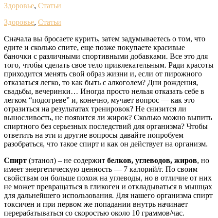
Здоровье
,
Статьи
Здоровье
,
Статьи
Сначала вы бросаете курить, затем задумываетесь о том, что
едите и сколько спите, еще позже покупаете красивые
баночки с различными спортивными добавками. Все это для
того, чтобы сделать свое тело привлекательным. Ради красоты
приходится менять свой образ жизни и, если от пирожного
отказаться легко, то как быть с алкоголем? Дни рождения,
свадьбы, вечеринки… Иногда просто нельзя отказать себе в
легком “подогреве” и, конечно, мучает вопрос — как это
отразиться на результатах тренировок? Не снизится ли
выносливость, не появится ли жирок? Сколько можно выпить
спиртного без серьезных последствий для организма? Чтобы
ответить на эти и другие вопросы давайте попробуем
разобраться, что такое спирт и как он действует на организм.
Спирт
(этанол) – не содержит
белков, углеводов, жиров
, но
имеет энергетическую ценность — 7 калорий/г. По своим
свойствам он больше похож на углеводы, но в отличие от них
не может превращаться в гликоген и откладываться в мышцах
для дальнейшего использования. Для нашего организма спирт
токсичен и при первом же попадании внутрь начинает
перерабатываться со скоростью около 10 граммов/час.