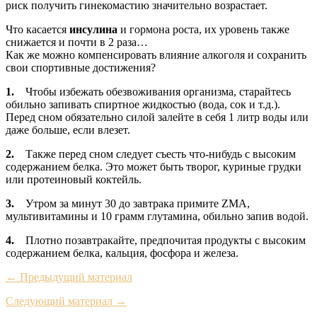
риск получить гинекомастию значительно возрастает.
Что касается
инсулина
и гормона роста, их уровень также
снижается и почти в 2 раза…
Как же можно компенсировать влияние алкоголя и сохранить
свои спортивные достижения?
1.
Чтобы избежать обезвоживания организма, старайтесь
обильно запивать спиртное жидкостью (вода, сок и т.д.).
Перед сном обязательно силой залейте в себя 1 литр воды или
даже больше, если влезет.
2.
Также перед сном следует съесть что-нибудь с высоким
содержанием белка. Это может быть творог, куриные грудки
или протеиновый коктейль.
3.
Утром за минут 30 до завтрака примите ZMA,
мультивитамины и 10 грамм глутамина, обильно запив водой.
4.
Плотно позавтракайте, предпочитая продукты с высоким
содержанием белка, кальция, фосфора и железа.
← Предыдущий материал
Следующий материал →