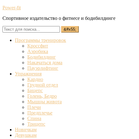
Power-fit
Спортивное издательство о фитнесе и бодибилдинге
Программы тренировок
Кроссфит
Аэробика
Бодибилдинг
Накачаться дома
Пауэрлифтинг
Упражнения
Кардио
Грудной отдел
Бицепс
Голень, Бедро
Мышцы живота
Плечи
Предплечье
Спина
Трицепс
Новичкам
Девушкам