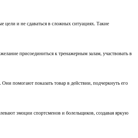
е цели и не сдаваться в сложных ситуациях. Такие
елание присоединиться к тренажерным залам, участвовать в
Они помогают показать товар в действии, подчеркнуть его
левают эмоции спортсменов и болельщиков, создавая яркую