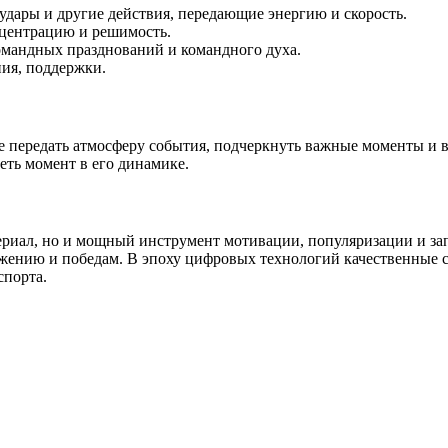
удары и другие действия, передающие энергию и скорость.
нцентрацию и решимость.
омандных празднований и командного духа.
ния, поддержки.
 передать атмосферу события, подчеркнуть важные моменты и 
еть момент в его динамике.
ериал, но и мощный инструмент мотивации, популяризации и з
ижению и победам. В эпоху цифровых технологий качественные 
спорта.