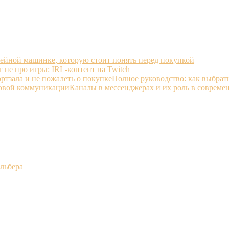
вейной машинке, которую стоит понять перед покупкой
 не про игры: IRL‐контент на Twitch
Полное руководство: как выбрать
Каналы в мессенджерах и их роль в соврем
льбера