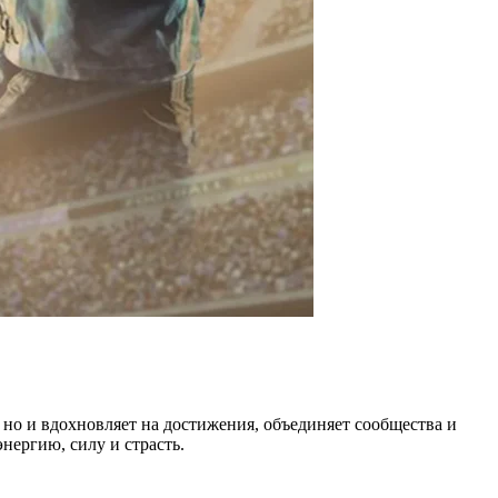
 но и вдохновляет на достижения, объединяет сообщества и
нергию, силу и страсть.