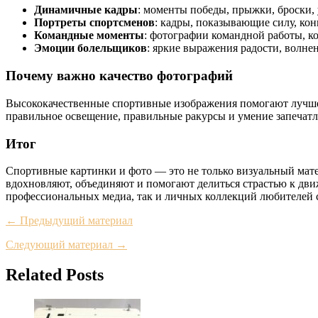
Динамичные кадры
: моменты победы, прыжки, броски, 
Портреты спортсменов
: кадры, показывающие силу, ко
Командные моменты
: фотографии командной работы, к
Эмоции болельщиков
: яркие выражения радости, волне
Почему важно качество фотографий
Высококачественные спортивные изображения помогают лучше
правильное освещение, правильные ракурсы и умение запечатл
Итог
Спортивные картинки и фото — это не только визуальный мат
вдохновляют, объединяют и помогают делиться страстью к дв
профессиональных медиа, так и личных коллекций любителей 
← Предыдущий материал
Следующий материал →
Related Posts