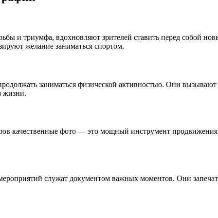
бы и триумфа, вдохновляют зрителей ставить перед собой новы
зируют желание заниматься спортом.
родолжать заниматься физической активностью. Они вызывают ж
з жизни.
ров качественные фото — это мощный инструмент продвижения. 
мероприятий служат документом важных моментов. Они запечат