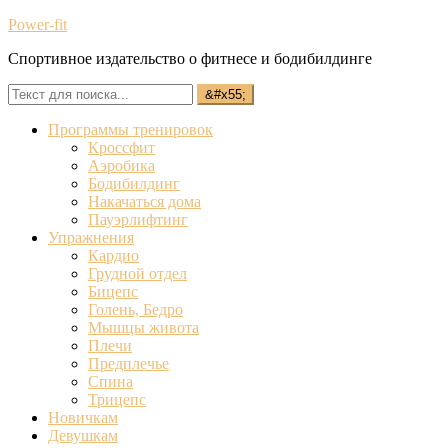
Power-fit
Спортивное издательство о фитнесе и бодибилдинге
Программы тренировок
Кроссфит
Аэробика
Бодибилдинг
Накачаться дома
Пауэрлифтинг
Упражнения
Кардио
Грудной отдел
Бицепс
Голень, Бедро
Мышцы живота
Плечи
Предплечье
Спина
Трицепс
Новичкам
Девушкам