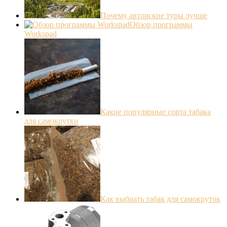
Почему авторские туры лучше
Обзор программы
Workspad
Какие популярные сорта табака
для самокрутки
Как выбрать табак для самокруток