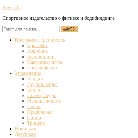
Power-fit
Спортивное издательство о фитнесе и бодибилдинге
Программы тренировок
Кроссфит
Аэробика
Бодибилдинг
Накачаться дома
Пауэрлифтинг
Упражнения
Кардио
Грудной отдел
Бицепс
Голень, Бедро
Мышцы живота
Плечи
Предплечье
Спина
Трицепс
Новичкам
Девушкам