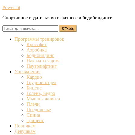
Power-fit
Спортивное издательство о фитнесе и бодибилдинге
Программы тренировок
Кроссфит
Аэробика
Бодибилдинг
Накачаться дома
Пауэрлифтинг
Упражнения
Кардио
Грудной отдел
Бицепс
Голень, Бедро
Мышцы живота
Плечи
Предплечье
Спина
Трицепс
Новичкам
Девушкам