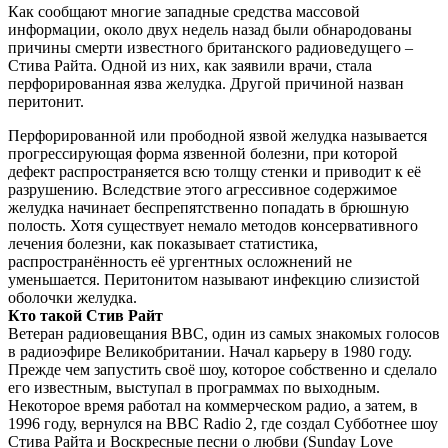
Как сообщают многие западные средства массовой
информации, около двух недель назад были обнародованы
причины смерти известного британского радиоведущего –
Стива Райта. Одной из них, как заявили врачи, стала
перфорированная язва желудка. Другой причиной назван
перитонит.
Перфорированной или прободной язвой желудка называется
прогрессирующая форма язвенной болезни, при которой
дефект распространяется всю толщу стенки и приводит к её
разрушению. Вследствие этого агрессивное содержимое
желудка начинает беспрепятственно попадать в брюшную
полость. Хотя существует немало методов консервативного
лечения болезни, как показывает статистика,
распространённость её ургентных осложнений не
уменьшается. Перитонитом называют инфекцию слизистой
оболочки желудка.
Кто такой Стив Райт
Ветеран радиовещания BBC, один из самых знакомых голосов
в радиоэфире Великобритании. Начал карьеру в 1980 году.
Прежде чем запустить своё шоу, которое собственно и сделало
его известным, выступал в программах по выходным.
Некоторое время работал на коммерческом радио, а затем, в
1996 году, вернулся на BBC Radio 2, где создал Субботнее шоу
Стива Райта и Воскресные песни о любви (Sunday Love