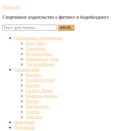
Power-fit
Спортивное издательство о фитнесе и бодибилдинге
Программы тренировок
Кроссфит
Аэробика
Бодибилдинг
Накачаться дома
Пауэрлифтинг
Упражнения
Кардио
Грудной отдел
Бицепс
Голень, Бедро
Мышцы живота
Плечи
Предплечье
Спина
Трицепс
Новичкам
Девушкам