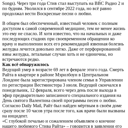
Songs). Через три года Стив стал выступать на BBC Радио 2 и
по будням. Уволился в сентябре 2022 года, но всё равно
продолжал вести Воскресные песни о любви.
В общем был обеспеченный, известный человек с полным
доступом к самой современной медицине, тем не менее жизнь
это ему не спасло. И хотя известно, что на начальных и даже
последующих стадиях при своевременном обращении ко
врачу и выполнении всех его рекомендаций язвенная болезнь
желудка лечится довольно легко. Даже от перфорированной
язвы желудка, летальные случаи хоть и не единичны, но
встречаются редко.
Как всё обнаружилось
Ведущий умер в возрасте 69 лет в феврале этого года. Смерть
Райта в квартире в районе Мэрилбоун в Центральном
Лондоне была зарегистрирована членом семьи в Управлении
по регистрации Вестминстера 3 июля. Ведущий скончался в
понедельник, 12 февраля, всего через день после выхода в
эфир предварительно записанного специального издания на
День святого Валентина своей программы песен о любви.
Согласно Daily Mail, Райт был найден мёртвым в своём доме
сразу после 10 часов утра после того, как врачи были вызваны
на инцидент.
«С глубокой печалью и сожалением объявляем о кончине
нашего любимого Стива Райта» – говорится в заявлении его